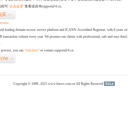
流程可
“点击这里”
查看或咨询support@4.cn。
购买
>>
erview:
orld leading domain escrow service platform and ICANN-Accredited Registrar, with 6 years ri
 transaction volume every year. We promise our clients with professional, safe and easy third-
.
d process, you can
“visit here”
or contact support@4.cn.
NOW
>>
Copyright © 1998 -2025 www.fnews.com.cn All Rights Reserved
51La