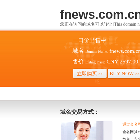
fnews.com.c
您正在访问的域名可以转让!This domain name i
一口价出售中！
域名
fnews.com.c
Domain Name:
售价
CNY 2597.00
Listing Price:
立即购买
BUY NOW
>>
>>
域名交易方式：
通过金名网(
金名网(4
简单、安