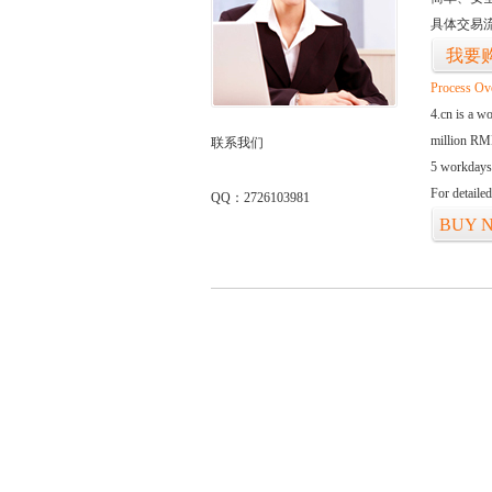
具体交易
我要
Process Ov
4.cn is a w
million RMB
联系我们
5 workdays
For detaile
QQ：2726103981
BUY 